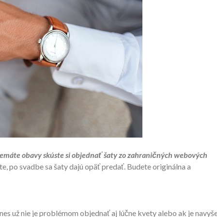
k nemáte obavy skúste si objednať šaty zo zahraničných webových
e, po svadbe sa šaty dajú opäť predať. Budete originálna a
nes už nie je problémom objednať aj lúčne kvety alebo ak je navyš