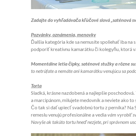
Zadajte do vyhľadávača kľúčové slová „saténová sv
Pozvánky, oznámenia, menovky
Ďalšia kategória kde sa nemusíte spoliehať iba na 
podporiť kreatívnu kamarátku či kolegyňu, ktorá v
Momentálne letia čipky, saténové stužky a rôzne su
to netrúfate a nemáte ani kamarátku venujúcu sa podo
Torta
Sladká, krásne nazdobená a najlepšie poschodová. 
a marcipánom, milujete medovník a neviete ako t
Čo tak si dať upiecť svadobnú tortu z perníka? Na 
remeslu venujú profesionálne a vedia
vám vyrobiť s
Navyše ak takúto tortu hneď nezjete, pri správnom usc