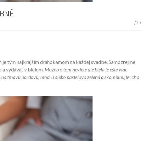
OBNÉ
h je tým najkrajším drahokamom na každej svadbe. Samozrejme
ela vydávať v bielom.
Možno o tom neviete ale biela je ešte viac
e na tmavú bordovú, modrú alebo pastelovo zelenú a skombinujte ich s