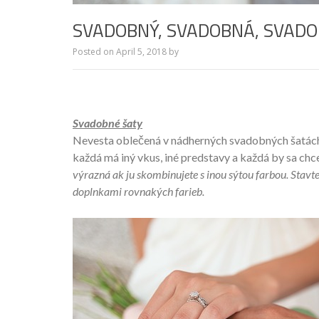
SVADOBNÝ, SVADOBNÁ, SVAD
Posted on
April 5, 2018
by
Svadobné šaty
Nevesta oblečená v nádherných svadobných šatác
každá má iný vkus, iné predstavy a každá by sa chc
výrazná ak ju skombinujete s inou sýtou farbou. Stavt
doplnkami rovnakých farieb.