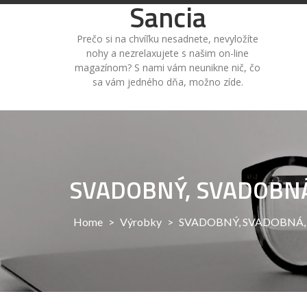
Sancia
Skip
to
content
Prečo si na chvíľku nesadnete, nevyložíte
nohy a nezrelaxujete s našim on-line
magazínom? S nami vám neunikne nič, čo
sa vám jedného dňa, možno zíde.
SVADOBNÝ, SVADOBN
Home
>
Výrobky
>
SVADOBNÝ, SVADOBNÁ,