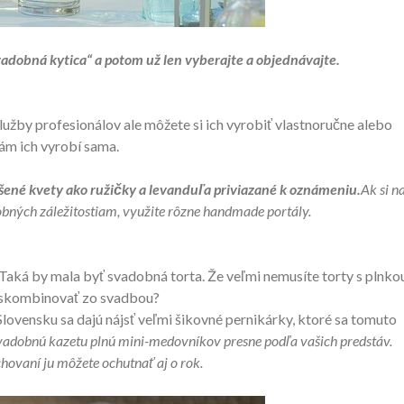
adobná kytica“ a potom už len vyberajte a objednávajte.
služby profesionálov ale môžete si ich vyrobiť vlastnoručne alebo
ám ich vyrobí sama.
šené kvety ako ružičky a levanduľa priviazané k oznámeniu.
Ak si n
bných záležitostiam, využite rôzne handmade portály.
Taká by mala byť svadobná torta. Že veľmi nemusíte torty s plnko
o skombinovať zo svadbou?
Slovensku sa dajú nájsť veľmi šikovné pernikárky, ktoré sa tomuto
vadobnú kazetu plnú mini-medovníkov presne podľa vašich predstáv.
hovaní ju môžete ochutnať aj o rok.