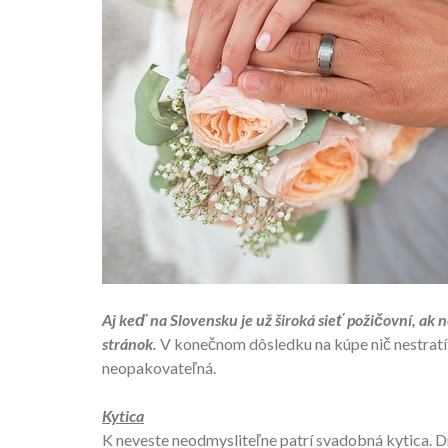
Aj keď na Slovensku je už široká sieť požičovní, a
stránok.
V konečnom dôsledku na kúpe nič nestratít
neopakovateľná.
Kytica
K neveste neodmysliteľne patrí svadobná kytica. D