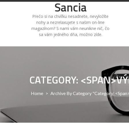
Sancia
Skip
to
content
Prečo si na chvíľku nesadnete, nevyložíte
nohy a nezrelaxujete s našim on-line
magazínom? S nami vám neunikne nič, čo
sa vám jedného dňa, možno zíde.
CATEGORY: <SPAN>V
Home
>
Archive By Category "Category: <spa