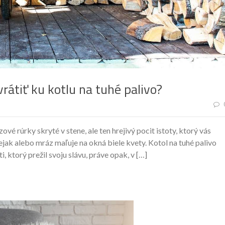
rátiť ku kotlu na tuhé palivo?
vé rúrky skryté v stene, ale ten hrejivý pocit istoty, ktorý vás
jak alebo mráz maľuje na okná biele kvety. Kotol na tuhé palivo
 ktorý prežil svoju slávu, práve opak, v […]