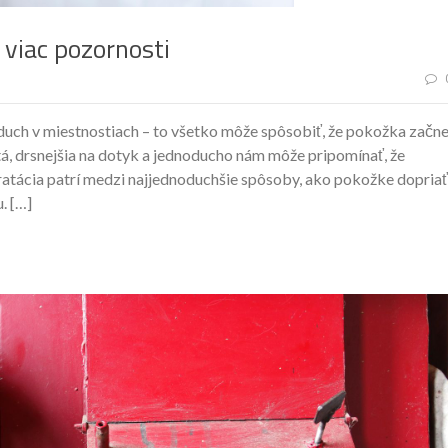
 viac pozornosti
vzduch v miestnostiach – to všetko môže spôsobiť, že pokožka začn
á, drsnejšia na dotyk a jednoducho nám môže pripomínať, že
dratácia patrí medzi najjednoduchšie spôsoby, ako pokožke dopriať
. […]