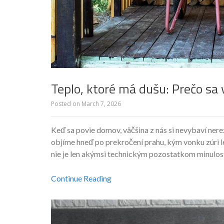
Teplo, ktoré má dušu: Prečo sa v
Posted on
March 7, 2026
Keď sa povie domov, väčšina z nás si nevybaví nerezo
objíme hneď po prekročení prahu, kým vonku zúri le
nie je len akýmsi technickým pozostatkom minulosti,
Continue Reading