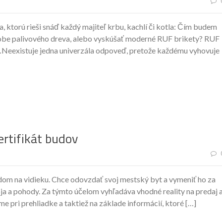
, ktorú rieši snáď každý majiteľ krbu, kachlí či kotla: Čím budem
odobe palivového dreva, alebo vyskúšať moderné RUF brikety? RUF
a…Neexistuje jedna univerzála odpoveď, pretože každému vyhovuje
ertifikát budov
 dom na vidieku. Chce odovzdať svoj mestský byt a vymeniť ho za
ja a pohody. Za týmto účelom vyhľadáva vhodné reality na predaj 
e pri prehliadke a taktiež na základe informácií, ktoré […]