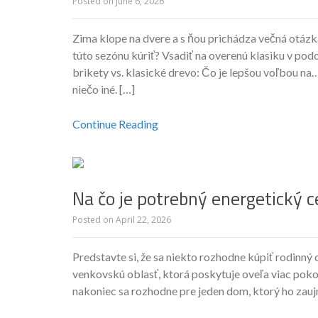
Posted on
June 6, 2026
Zima klope na dvere a s ňou prichádza večná otázka
túto sezónu kúriť? Vsadiť na overenú klasiku v p
brikety vs. klasické drevo: Čo je lepšou voľbou n
niečo iné. […]
Continue Reading
Na čo je potrebný energetický c
Posted on
April 22, 2026
Predstavte si, že sa niekto rozhodne kúpiť rodinný
venkovskú oblasť, ktorá poskytuje oveľa viac poko
nakoniec sa rozhodne pre jeden dom, ktorý ho zaujm