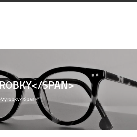
ÝROBKY</SPAN>
n>Výrobky</span>"