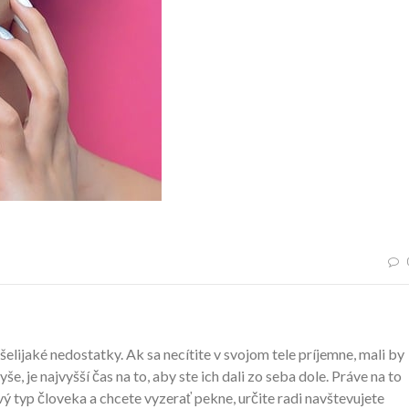
elijaké nedostatky. Ak sa necítite v svojom tele príjemne, mali by
e, je najvyšší čas na to, aby ste ich dali zo seba dole. Práve na to
vý typ človeka a chcete vyzerať pekne, určite radi navštevujete