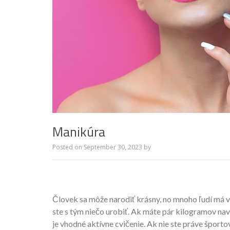
Manikúra
Posted on
September 30, 2023
by
Človek sa môže narodiť krásny, no mnoho ľudí má vš
ste s tým niečo urobiť. Ak máte pár kilogramov navyš
je vhodné aktívne cvičenie. Ak nie ste práve športo