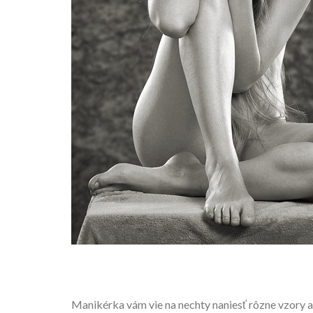
Manikérka vám vie na nechty naniesť rôzne vzory al