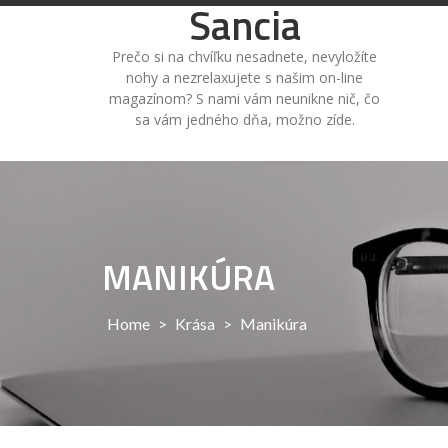
Sancia
Skip
to
content
Prečo si na chvíľku nesadnete, nevyložíte
nohy a nezrelaxujete s našim on-line
magazínom? S nami vám neunikne nič, čo
sa vám jedného dňa, možno zíde.
MANIKÚRA
Home
>
Krása
>
Manikúra