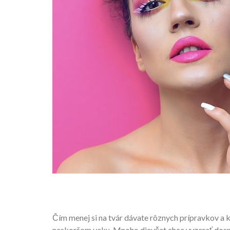
Čím menej si na tvár dávate rôznych prípravkov a kr
neskoršom veku. Mnoho dievčat chce vyzerať dospele