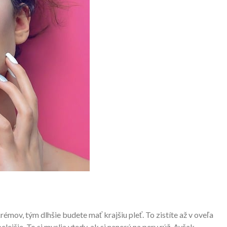
émov, tým dlhšie budete mať krajšiu pleť. To zistíte až v oveľa
jšie. To si myslia vtedy, ak si nanesú na pery rúž. Avšak