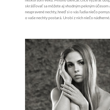
skrášľovať sa môžete aj vhodným pekným účesom 
neupravené nechty, hneď si o vás ľudia niečo pomys
o vaše nechty postará. Urobí z nich niečo nádherné