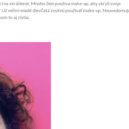
ci na skrášlenie.
Mnoho žien používa make-up, aby skryli svoje
? Už veľmi mladé dievčatá zvyknú používať make-up. Neuvedomuj
om to aj zistia.