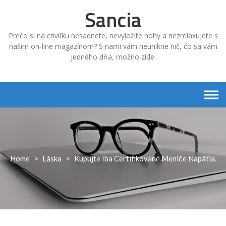
Skip
Sancia
to
content
Prečo si na chvíľku nesadnete, nevyložíte nohy a nezrelaxujete s
našim on-line magazínom? S nami vám neunikne nič, čo sa vám
jedného dňa, možno zíde.
Home
>
Láska
>
Kupujte Iba Certifikované Meniče Napätia.