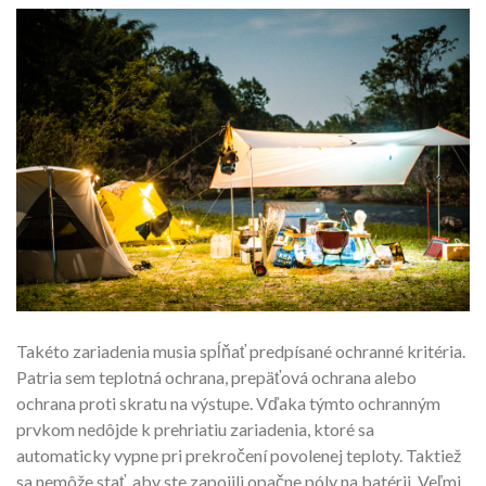
Takéto zariadenia musia spĺňať predpísané ochranné kritéria.
Patria sem teplotná ochrana, prepäťová ochrana alebo
ochrana proti skratu na výstupe. Vďaka týmto ochranným
prvkom nedôjde k prehriatiu zariadenia, ktoré sa
automaticky vypne pri prekročení povolenej teploty. Taktiež
sa nemôže stať, aby ste zapojili opačne póly na batérii. Veľmi