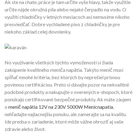
Ak ste na chate, práce je tam určite vyše hlavy, takže využitie
určite nájde okružná píla alebo nejaké čerpadlo na vodu. O
využití chladničky v letných mesiacoch asi nemusíme nikoho
presviedčať. Dobre vychladené pivo z chladničky je pre
niekoho základ celej dovolenky.
No využívanie všetkých týchto vymožeností si žiada
zakúpenie kvalitného meniča napätia. Takýto menič musí
spĺňať mnohé kritéria, bez ktorých by neprešiel prísnou
povinnou certifikáciou. Preto si dávajte pozor na nekvalitné
podobné produkty a nakupujte v overených e-shopoch, ktoré
ponúkajú certifikované bezpečné produkty. Ak máte záujem
o
menič napätia 12V na 230V 5000W Menicnapatia
,
nehľadajte najlacnejšiu ponuku, ale zamerajte sa na kvalitu.
Ide predsa o zariadenie, ktoré môže vážne ohroziť aj vaše
zdravie alebo život.