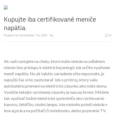
Kupujte iba certifikované meniče
napätia.
Posted on
December 19, 2021
by
0
Ak radi cestujete na chatu, ktorú máte niekde na odľahlom
mieste bez prístupu k elektrickej energii, tak určite využívate
menič napätia. No ak takéto zariadenie ešte nepoznáte, je
najvyšší čas si ho zaobstarať. Ide o prístroj, ktorý vašu
autobatériu premení na elektrickú zásuvku akú máte doma.
Využitie takejto vyrobenej zásuvky je naozaj široké. Môžete
tak využívať bežné elektrické spotrebiče ako rýchlovarnú
kanvicu, žehličku, stolnú lampu. Iste niekoho poteší niekde v
lese aj práca na počítači či notebooku, alebo pozeranie TV.