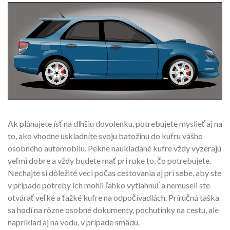
Ak plánujete ísť na dlhšiu dovolenku, potrebujete myslieť aj na
to, ako vhodne uskladníte svoju batožinu do kufru vášho
osobného automobilu. Pekne naukladané kufre vždy vyzerajú
veľmi dobre a vždy budete mať pri ruke to, čo potrebujete.
Nechajte si dôležité veci počas cestovania aj pri sebe, aby ste
v prípade potreby ich mohli ľahko vytiahnuť a nemuseli ste
otvárať veľké a ťažké kufre na odpočívadlách. Príručná taška
sa hodí na rôzne osobné dokumenty, pochutinky na cestu, ale
napríklad aj na vodu, v prípade smädu.