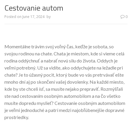
Cestovanie autom
Posted on
June 17, 2024
by
0
Momentálne trávim svoj voľný čas, keďže je sobota, so
svojou rodinou na chate. Chata je miestom, kde si vieme celá
rodina oddýchnuť a nabrať novú silu do života. Oddych je
veľmi potrebný. Už sa vidíte, ako oddychujete na ležadle pri
chate? Je to úžasný pocit, ktorý bude vo vás pretrvávať ešte
mnoho dní aj po skončení vašej dovolenky. Na každé miesto,
kde by ste chceli ísť, sa musíte nejako prepraviť. Rozmýšľali
ste nad cestovaním osobným automobilom a na čo všetko
musíte dopredu myslieť?
Cestovanie osobným automobilom
je veľmi jednoduché a patrí medzi najobľúbenejšie dopravné
prostriedky.