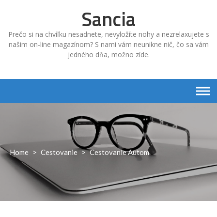
Skip
Sancia
to
content
Prečo si na chvíľku nesadnete, nevyložíte nohy a nezrelaxujete s
našim on-line magazínom? S nami vám neunikne nič, čo sa vám
jedného dňa, možno zíde.
Home
>
Cestovanie
>
Cestovanie Autom