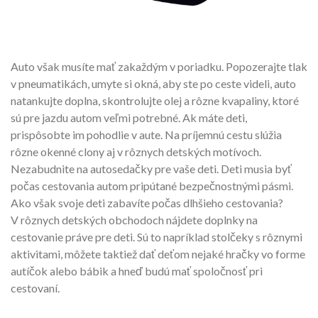
Auto však musíte mať zakaždým v poriadku. Popozerajte tlak
v pneumatikách, umyte si okná, aby ste po ceste videli, auto
natankujte doplna, skontrolujte olej a rôzne kvapaliny, ktoré
sú pre jazdu autom veľmi potrebné. Ak máte deti,
prispôsobte im pohodlie v aute. Na príjemnú cestu slúžia
rôzne okenné clony aj v rôznych detských motívoch.
Nezabudnite na autosedačky pre vaše deti. Deti musia byť
počas cestovania autom pripútané bezpečnostnými pásmi.
Ako však svoje deti zabavíte počas dlhšieho cestovania?
V rôznych detských obchodoch nájdete doplnky na
cestovanie práve pre deti. Sú to napríklad stolčeky s rôznymi
aktivitami, môžete taktiež dať deťom nejaké hračky vo forme
autíčok alebo bábik a hneď budú mať spoločnosť pri
cestovaní.